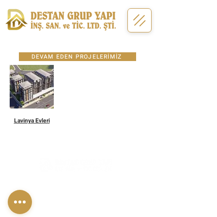
DEVAM EDEN PROJELERİMİZ
Lavinya Evleri
Gökevler Mah. 2312. Sokak
A ve B Blok İkiz Konaklar
No:22 A/68 Esenyurt İstanbul
+90 212 843 35 25
+90 532 056 80 49
info@destangrup.com.tr